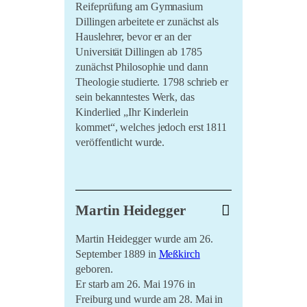
1963 arbeitete er zunächst
Reifeprüfung am Gymnasium
als Dozent an der Universität in
Dillingen arbeitete er zunächst als
Poitiers, von 1968 bis 1978 dann in
Hauslehrer, bevor er an der
Zürich. Fortan lebte er als freier
Universität Dillingen ab 1785
Schriftsteller und Übersetzer, der
zunächst Philosophie und dann
Lyrik, Erzählungen und Essays
Theologie studierte. 1798 schrieb er
verfasste und aus dem
sein bekanntestes Werk, das
Französischen übersetzte. Er zog im
Kinderlied „Ihr Kinderlein
Jahre 1983 nach Neufra
kommet“, welches jedoch erst 1811
bei
Riedlingen
, wo er bis zu seinem
veröffentlicht wurde.
Tod im Jahre 2008 einen
bedeutenden Teil seines literarischen
Werkes schrieb. Für sein Werk
Seine Priesterweihe empfing er im
wurde er mehrfach ausgezeichnet,
Martin Heidegger
Jahre 1791, woraufhin er eine Stelle
so unter anderem mit dem Schubart-
als Pfarrvikar im heutigen
Literaturpreis und dem Eichendorff-
Martin Heidegger wurde am 26.
Mindelheimer Stadtteil
Literaturpreis.
September 1889 in
Meßkirch
Nassenbeuren antrat. 1795 nahm er
geboren.
eine Stelle als Kaplan in Seeg an
Er starb am 26. Mai 1976 in
und wurde ein Jahr später Benefiziat
Freiburg und wurde am 28. Mai in
und Schuldirektor in Thannhausen,