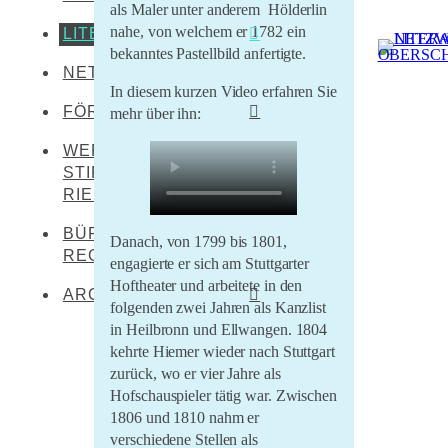
als Maler unter anderem
Hölderlin
nahe, von welchem er 1782 ein
LITERATEN
Leibertingen-
Kreenheinstetten
bekanntes Pastellbild anfertigte.
NETZWERKENDE
Werner Dürrson
Meßkirch
In diesem kurzen Video erfahren Sie
Martin Heidegger
FÖRDERER
mehr über ihn:
Oberstadion
Franz Carl Hiemer
WERNER DÜRRSON-
Literaturland Baden-
Obermarchtal
Württemberg
STIFTUNG
Ernst Jünger
Riedlingen
RIEDLINGEN
Förderverein
Christoph von Schmid
Rottenacker
Schwäbischer Dialekt
BÜRO FÜR
Danach, von 1799 bis 1801,
Sebastian Sailer
Wilflingen
REGIONALKULTUR
LEADER Oberschwaben
engagierte er sich am Stuttgarter
Abraham a Sancta
Hoftheater und arbeitete in den
LEADER Mittleres
Clara
ARCHIV
folgenden zwei Jahren als Kanzlist
Oberschwaben
in Heilbronn und Ellwangen. 1804
Literaturtage Schloss
Zentrum für kulturelle
kehrte Hiemer wieder nach Stuttgart
Waldburg 2023
Teilhabe
zurück, wo er vier Jahre als
Überwintern 21/22
Hofschauspieler tätig war. Zwischen
Lernende Kulturregion
1806 und 1810 nahm er
Literaturcampus U15
verschiedene Stellen als
2021