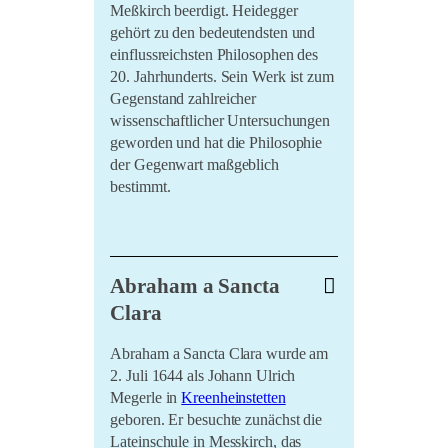
Meßkirch beerdigt. Heidegger
wo er ab 1806 ein Amt als
gehört zu den bedeutendsten und
Distriktsschulinspektor innehatte.
einflussreichsten Philosophen des
1816 trat er eine Pfarrstelle in
20. Jahrhunderts. Sein Werk ist zum
Oberstadion
an und wirkte dort bis
Gegenstand zahlreicher
1827. Er wurde vom bayerischen
wissenschaftlicher Untersuchungen
König Ludwig I. im Jahre 1837 als
geworden und hat die Philosophie
Ritter des Verdienstordens der
der Gegenwart maßgeblich
Bayerischen Krone in den
bestimmt.
persönlichen Adelsstand erhoben.
Von Schmid starb am 3. September
1854 an der in Augsburg wütenden
In diesem kurzen Video erfahren Sie
Cholera.
Abraham a Sancta
mehr über ihn:
Clara
Abraham a Sancta Clara wurde am
2. Juli 1644 als Johann Ulrich
Megerle in
Kreenheinstetten
Die Gesamtausgabe seines
geboren. Er besuchte zunächst die
Lebenswerks ist auf 100 Bände
Lateinschule in Messkirch, das