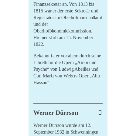
Finanzsekretär an. Von 1813 bis
LiO bei Hofe 2021
1815 war er der erste Sekretär und
Registrator im Oberhofmarschallamt
Literatursommer 20/21
und der
Im Marienland 2020
Oberhofökonomiekommission.
Hiemer starb am 15. November
Umsonst und Draussen
2020
1822.
Bekannt ist er vor allem durch seine
Libretti für die Opern „Amor und
Psyche“ von Ludwig Abeilles und
Carl Maria von Webers Oper „Abu
Hassan“.
Werner Dürrson
Werner Dürrson wurde am 12.
September 1932 in Schwenningen