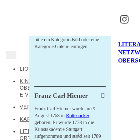
Inst
bitte ein Kategorie-Bild oder eine
LITER
Kategorie-Galerie einfügen
NETZ
OBERS
LIO AKTUELL
KINDERKULTUR
OBERSCHWABEN
Franz Carl Hiemer
E.V.
VERANSTALTUNGEN
Franz Carl Hiemer wurde am 9.
August 1768 in
Rottenacker
KARTE
geboren. Er wurde 1778 in die
Kunstakademie Stuttgart
LITERARISCHE
aufgenommen und stand seit 1789
ORTE