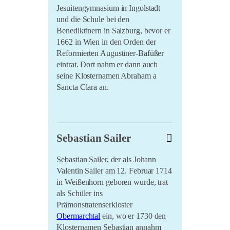
angelegt. Sein Hauptwerk
Sein und
Jesuitengymnasium in Ingolstadt
Zeit
wurde in mehr als
und die Schule bei den
fünfundzwanzig Sprachen übersetzt
Benediktinern in Salzburg, bevor er
und gehört zu den meist gelesenen
1662 in Wien in den Orden der
und diskutierten Werken der
Reformierten Augustiner-Bafüßer
Philosophie des 20. Jahrhunderts.
eintrat. Dort nahm er dann auch
Die in
Sein und Zeit
erarbeitete
seine Klosternamen Abraham a
Analytik des menschlichen Daseins
Sancta Clara an.
ist noch nicht überholt und
beispielsweise für die ontologische
Grundlegung der
Nach seinem Studium der
Geisteswissenschaften von
Sebastian Sailer
Theologie und Philosophie wurde er
prinzipieller Bedeutung. Zu den
im Jahre 1666 zum Priester geweiht.
Studenten und Schülern von Martin
Sebastian Sailer, der als Johann
Von 1672 bis 1682 war er
Heidegger zählen viele bedeutende
Valentin Sailer am 12. Februar 1714
Sonntagsprediger in Wien. Am 28.
Philosophen wie Karl Löwith,
in Weißenhorn geboren wurde, trat
April 1677
wurde er von Kaiser
Hans-Georg Gadamer, Herbert
als Schüler ins
Leopold I. zum Subprior und
Marcuse, Hannah Arendt,
Prämonstratenserkloster
kaiserlichen Hofprediger ernannt.
Emmanuel Lévinas oder Hans
Obermarchtal
ein, wo er 1730 den
Nach seiner dreijährigen Zeit als
Jonas. Heideggers Einfluss ragt aber
Klosternamen Sebastian annahm
Prior im Augustinerkloster Maria-
weit über die Philosophie hinaus.