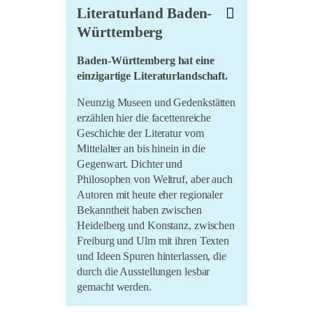
Literaturland Baden-
PDF
Württemberg
Kurzinfo TRAFO – PDF
Baden-Württemberg hat eine
Lernen in der Kulturregion
einzigartige Literaturlandschaft.
Seminare für haupt- und
ehrenamtliche Kulturakteure:
Neunzig Museen und Gedenkstätten
LKRSA-Flyer_download
erzählen hier die facettenreiche
Geschichte der Literatur vom
Mittelalter an bis hinein in die
Gegenwart. Dichter und
Philosophen von Weltruf, aber auch
Autoren mit heute eher regionaler
Bekanntheit haben zwischen
Heidelberg und Konstanz, zwischen
Freiburg und Ulm mit ihren Texten
und Ideen Spuren hinterlassen, die
durch die Ausstellungen lesbar
gemacht werden.