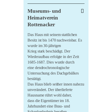
LiO bei Hofe 2021
Museums- und
Literatursommer 20/21
Heimatverein
Im Marienland 2020
Rottenacker
Umsonst und Draussen
Das Haus mit seinem stattlichen
2020
Besitz ist bis 1470 nachweisbar. Es
wurde im 30-jährigen
Krieg stark beschädigt. Der
Wiederaufbau erfolgte in der Zeit
1685-1687. Dies wurde durch
eine dendrochronologische
Untersuchung des Dachgebälkes
bestätigt.
Das Haus blieb seither innen nahezu
unverändert. Der überlieferte
Hausname rührt wohl daher,
dass die Eigentümer im 18.
Jahrhundert eine Brau- und
Schankerlaubnis besaßen.