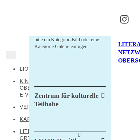
Inst
bitte ein Kategorie-Bild oder eine
LITER
Kategorie-Galerie einfügen
NETZ
OBERS
LIO AKTUELL
KINDERKULTUR
OBERSCHWABEN
Zentrum für kulturelle
E.V.
Teilhabe
VERANSTALTUNGEN
KARTE
LITERARISCHE
ORTE