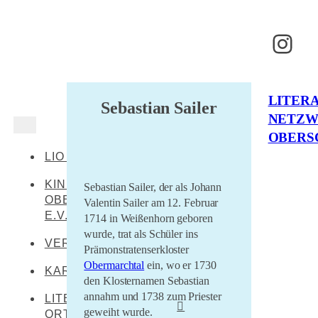
Inst
LITER
Sebastian Sailer
NETZ
OBERS
LIO AKTUELL
KINDERKULTUR
Sebastian Sailer, der als Johann
OBERSCHWABEN
Valentin Sailer am 12. Februar
E.V.
1714 in Weißenhorn geboren
wurde, trat als Schüler ins
VERANSTALTUNGEN
Prämonstratenserkloster
Obermarchtal
ein, wo er 1730
KARTE
den Klosternamen Sebastian
annahm und 1738 zum Priester
LITERARISCHE
geweiht wurde.
ORTE