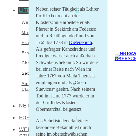
Neben seiner Tätigkeit als Lehrer
LITERATEN
Leibertingen-
für Kirchenrecht an der
Kreenheinstetten
Klosterschule arbeitete er als
Werner Dürrson
Meßkirch
Pfarrer in Seekirch am Federsee
Martin Heidegger
und in Reutlingendorf und von
Oberstadion
1765 bis 1773 in
Dieterskirch
.
Franz Carl Hiemer
Obermarchtal
Als gefragter Kanzelredner und
Ernst Jünger
Prediger war er auch außerhalb
Riedlingen
Schwabens bekannt. So wurde er
Christoph von Schmid
Rottenacker
bei einer Reise nach Wien im
Sebastian Sailer
Jahre 1767 von Maria Theresia
Wilflingen
empfangen und als „Cicero
Abraham a Sancta
Suevicus“ geehrt. Nach seinem
Clara
Tod im Jahre 1777 wurde er in
der Gruft des Klosters
NETZWERKENDE
Obermarchtal beigesetzt.
FÖRDERER
Als Schriftsteller erlangte er
besondere Bekanntheit durch
WERNER DÜRRSON-
Literaturland Baden-
seine im oberschwäbischen
Württemberg