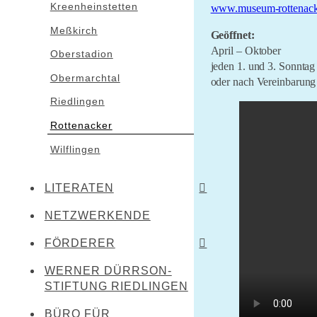
Kreenheinstetten
www.museum-rottenack
Meßkirch
Geöffnet:
April – Oktober
Oberstadion
jeden 1. und 3. Sonnta
Obermarchtal
oder nach Vereinbarung
Riedlingen
Rottenacker
Wilflingen
LITERATEN
NETZWERKENDE
Werner Dürrson
Martin Heidegger
FÖRDERER
Franz Carl Hiemer
WERNER DÜRRSON-
Literaturland Baden-
Württemberg
STIFTUNG RIEDLINGEN
Ernst Jünger
Förderverein Schwäbischer
Christoph von Schmid
BÜRO FÜR