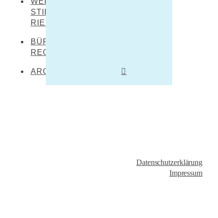
WERNER DÜRRSON-
STIFTUNG
RIEDLINGEN
BÜRO FÜR
REGIONALKULTUR
ARCHIV
Literaturtage Schloss
Waldburg 2023
Überwintern 21/22
Literaturcampus U15
2021
LiO bei Hofe 2021
Datenschutzerklärung
Impressum
Literatursommer 20/21
Im Marienland 2020
Umsonst und Draussen
2020