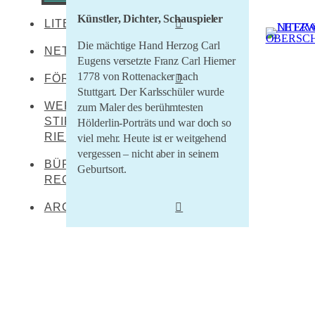
Künstler, Dichter, Schauspieler
LITERATEN
Leibertingen-
Kreenheinstetten
Die mächtige Hand Herzog Carl
NETZWERKENDE
Werner Dürrson
Eugens versetzte Franz Carl Hiemer
Meßkirch
Martin Heidegger
1778 von Rottenacker nach
FÖRDERER
Oberstadion
Stuttgart. Der Karlsschüler wurde
Franz Carl Hiemer
WERNER DÜRRSON-
Literaturland Baden-
zum Maler des berühmtesten
Obermarchtal
Württemberg
STIFTUNG
Hölderlin-Porträts und war doch so
Ernst Jünger
Riedlingen
RIEDLINGEN
viel mehr. Heute ist er weitgehend
Förderverein
Christoph von Schmid
vergessen – nicht aber in seinem
Rottenacker
Schwäbischer Dialekt
BÜRO FÜR
Geburtsort.
Sebastian Sailer
Wilflingen
REGIONALKULTUR
LEADER Oberschwaben
Abraham a Sancta
LEADER Mittleres
Clara
ARCHIV
Oberschwaben
Im Jahr seines 250. Geburtstages
Literaturtage Schloss
stach ein Porträt Friedrich
Zentrum für kulturelle
Waldburg 2023
Hölderlins immer wieder heraus.
Teilhabe
Schon lange kursierte es in
Überwintern 21/22
Lernende Kulturregion
unzähligen Publikationen, und auch
Literaturcampus U15
2020 war es häufig zu sehen. Auf
2021