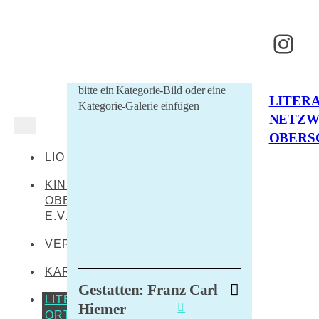
Inst
bitte ein Kategorie-Bild oder eine
LITER
Kategorie-Galerie einfügen
NETZ
OBERS
LIO AKTUELL
KINDERKULTUR
OBERSCHWABEN
E.V.
VERANSTALTUNGEN
KARTE
Gestatten: Franz Carl
LITERARISCHE
Hiemer
ORTE