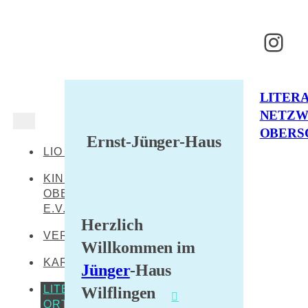
Inst
LITER
NETZ
OBERS
Ernst-Jünger-Haus
LIO AKTUELL
KINDERKULTUR
OBERSCHWABEN
E.V.
Herzlich
VERANSTALTUNGEN
Willkommen im
KARTE
Jünger
-Haus
LITERARISCHE
Wilflingen
ORTE