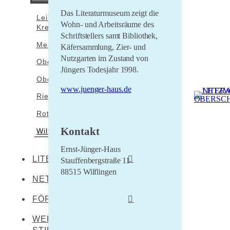
Das Literaturmuseum zeigt die
Leibertingen-
Wohn- und Arbeitsräume des
Kreenheinstetten
Schriftstellers samt Bibliothek,
Meßkirch
Käfersammlung, Zier- und
Nutzgarten im Zustand von
Oberstadion
Jüngers Todesjahr 1998.
Obermarchtal
www.juenger-haus.de
Riedlingen
Rottenacker
Kontakt
Wilflingen
Ernst-Jünger-Haus
LITERATEN
Stauffenbergstraße 11
88515 Wilflingen
NETZWERKENDE
Werner Dürrson
Martin Heidegger
FÖRDERER
Franz Carl Hiemer
WERNER DÜRRSON-
Literaturland Baden-
Württemberg