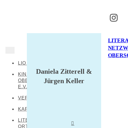
Inst
LITER
NETZ
OBERS
LIO AKTUELL
Daniela Zitterell &
KINDERKULTUR
Jürgen Keller
OBERSCHWABEN
E.V.
VERANSTALTUNGEN
KARTE
LITERARISCHE
ORTE