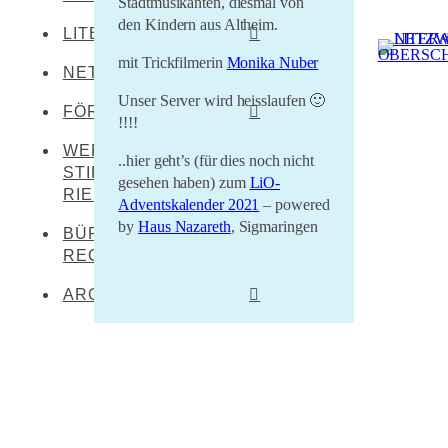
Stadtmusikanten, diesmal von
den Kindern aus Altheim.
LITERATEN
Leibertingen-
Kreenheinstetten
mit Trickfilmerin
Monika Nuber
NETZWERKENDE
Werner Dürrson
Meßkirch
Unser Server wird heisslaufen 🙂
Martin Heidegger
FÖRDERER
Oberstadion
!!!!
Franz Carl Hiemer
WERNER DÜRRSON-
Literaturland Baden-
Obermarchtal
..hier geht’s (für dies noch nicht
Württemberg
STIFTUNG
Ernst Jünger
gesehen haben) zum
LiO-
Riedlingen
RIEDLINGEN
Förderverein
Adventskalender 2021
– powered
Christoph von Schmid
Rottenacker
Schwäbischer Dialekt
by
Haus Nazareth
, Sigmaringen
BÜRO FÜR
Sebastian Sailer
Wilflingen
REGIONALKULTUR
LEADER Oberschwaben
Abraham a Sancta
LEADER Mittleres
Clara
ARCHIV
Oberschwaben
Literaturtage Schloss
Zentrum für kulturelle
Waldburg 2023
Teilhabe
Überwintern 21/22
Lernende Kulturregion
Literaturcampus U15
2021