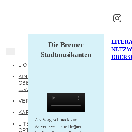
Inst
LITER
Die Bremer
NETZ
Stadtmusikanten
OBERS
LIO AKTUELL
KINDERKULTUR
OBERSCHWABEN
E.V.
VERANSTALTUNGEN
KARTE
Als Vorgeschmack zur
LITERARISCHE
Adventszeit – die Bremer
ORTE