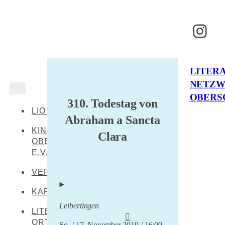
Inst
LITER
NETZ
OBERS
310. Todestag von
LIO AKTUELL
Abraham a Sancta
KINDERKULTUR
Clara
OBERSCHWABEN
E.V.
VERANSTALTUNGEN
KARTE
Leibertingen
LITERARISCHE
ORTE
So. / 17. November 2019 / 16:00