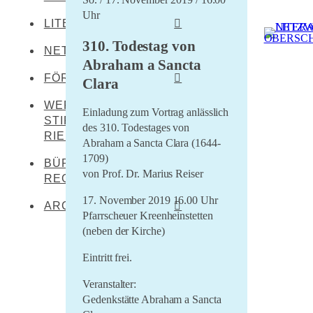
Uhr
LITERATEN
Leibertingen-
Kreenheinstetten
310. Todestag von
NETZWERKENDE
Werner Dürrson
Meßkirch
Abraham a Sancta
Martin Heidegger
FÖRDERER
Clara
Oberstadion
Franz Carl Hiemer
WERNER DÜRRSON-
Literaturland Baden-
Obermarchtal
Einladung zum Vortrag anlässlich
Württemberg
STIFTUNG
Ernst Jünger
des 310. Todestages von
Riedlingen
RIEDLINGEN
Förderverein
Abraham a Sancta Clara (1644-
Christoph von Schmid
Rottenacker
Schwäbischer Dialekt
1709)
BÜRO FÜR
Sebastian Sailer
von Prof. Dr. Marius Reiser
Wilflingen
REGIONALKULTUR
LEADER Oberschwaben
Abraham a Sancta
17. November 2019 16.00 Uhr
LEADER Mittleres
Clara
ARCHIV
Pfarrscheuer Kreenheinstetten
Oberschwaben
(neben der Kirche)
Literaturtage Schloss
Zentrum für kulturelle
Waldburg 2023
Teilhabe
Eintritt frei.
Überwintern 21/22
Lernende Kulturregion
Veranstalter:
Literaturcampus U15
Gedenkstätte Abraham a Sancta
2021