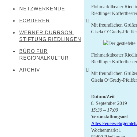
Kreenheinstetten
Flohmarkttheater Riedl
NETZWERKENDE
Werner Dürrson
Meßkirch
Riedlinger Koffertheate
Martin Heidegger
FÖRDERER
Oberstadion
Mit freundlichen Grüße
Franz Carl Hiemer
Gisela O‘Grady-Pfeiffer,
WERNER DÜRRSON-
Literaturland Baden-
Obermarchtal
Württemberg
STIFTUNG RIEDLINGEN
Ernst Jünger
Riedlingen
Förderverein Schwäbischer
Christoph von Schmid
BÜRO FÜR
Rottenacker
Dialekt
Flohmarkttheater Riedl
REGIONALKULTUR
Sebastian Sailer
Riedlinger Koffertheate
Wilflingen
LEADER Oberschwaben
ARCHIV
Abraham a Sancta Clara
Mit freundlichen Grüße
LEADER Mittleres
Gisela O‘Grady-Pfeiffer,
Oberschwaben
Literaturtage Schloss
Waldburg 2023
Zentrum für kulturelle
Datum/Zeit
Teilhabe
Überwintern 21/22
8. September 2019
Lernende Kulturregion
Literaturcampus U15 2021
15:30 – 17:00
Veranstaltungsort
LiO bei Hofe 2021
Altes Feuerwehrgeräteh
Literatursommer 20/21
Wochenmarkt 1
88499 Riedlingen