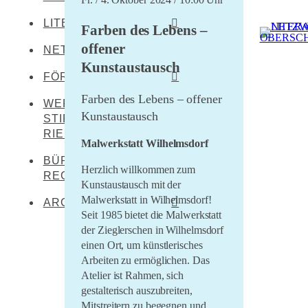
LITERATEN
Leibertingen-
Farben des Lebens –
Kreenheinstetten
offener
NETZWERKENDE
Werner Dürrson
Meßkirch
Kunstaustausch
Martin Heidegger
FÖRDERER
Oberstadion
Franz Carl Hiemer
Farben des Lebens – offener
WERNER DÜRRSON-
Literaturland Baden-
Obermarchtal
Kunstaustausch
Württemberg
STIFTUNG
Ernst Jünger
Riedlingen
RIEDLINGEN
Förderverein
Christoph von Schmid
Malwerkstatt Wilhelmsdorf
Rottenacker
Schwäbischer Dialekt
BÜRO FÜR
Sebastian Sailer
Herzlich willkommen zum
Wilflingen
REGIONALKULTUR
LEADER Oberschwaben
Kunstaustausch mit der
Abraham a Sancta
LEADER Mittleres
Malwerkstatt in Wilhelmsdorf!
Clara
ARCHIV
Oberschwaben
Seit 1985 bietet die Malwerkstatt
der Zieglerschen in Wilhelmsdorf
Literaturtage Schloss
Zentrum für kulturelle
Waldburg 2023
einen Ort, um künstlerisches
Teilhabe
Arbeiten zu ermöglichen. Das
Überwintern 21/22
Lernende Kulturregion
Atelier ist Rahmen, sich
Literaturcampus U15
gestalterisch auszubreiten,
2021
Mitstreitern zu begegnen und