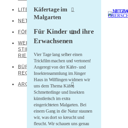
Käfertage im
LITERATEN
Leibertingen-
Kreenheinstetten
Malgarten
NETZWERKENDE
Werner Dürrson
Meßkirch
Für Kinder und ihre
Martin Heidegger
FÖRDERER
Oberstadion
Erwachsenen
Franz Carl Hiemer
WERNER DÜRRSON-
Literaturland Baden-
Obermarchtal
Württemberg
STIFTUNG
Ernst Jünger
Riedlingen
Vier Tage lang selber einen
RIEDLINGEN
Förderverein
Christoph von Schmid
Trickfilm machen und vertonen!
Rottenacker
Schwäbischer Dialekt
BÜRO FÜR
Angeregt von der Käfer- und
Sebastian Sailer
Wilflingen
REGIONALKULTUR
Insektensammlung im Jünger
LEADER Oberschwaben
Abraham a Sancta
Haus in Wilflingen widmen wir
LEADER Mittleres
Clara
ARCHIV
uns dem Thema Käfer,
Oberschwaben
Schmetterlinge und Insekten
Literaturtage Schloss
Zentrum für kulturelle
künstlerisch im extra
Waldburg 2023
Teilhabe
eingerichteten Malgarten.
Bei
Überwintern 21/22
einem Gang in die Natur staunen
Lernende Kulturregion
wir, was dort so kreucht und
Literaturcampus U15
fleucht. Wir schauen uns genau
2021