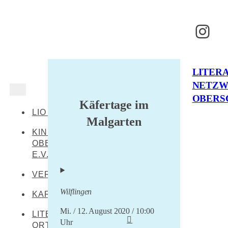
Inst
LITER
NETZ
OBERS
Käfertage im
LIO AKTUELL
Malgarten
KINDERKULTUR
OBERSCHWABEN
E.V.
VERANSTALTUNGEN
Wilflingen
KARTE
Mi. / 12. August 2020 / 10:00
LITERARISCHE
Uhr
ORTE