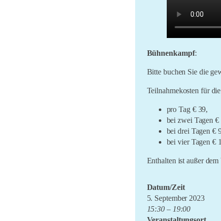
LiO bei Hofe 2021
Literatursommer 20/21
Im Marienland 2020
Bühnenkampf
:
Umsonst und Draussen
2020
Bitte buchen Sie die ge
Teilnahmekosten für di
pro Tag € 39,
bei zwei Tagen €
bei drei Tagen € 
bei vier Tagen € 
Enthalten ist außer d
Datum/Zeit
5. September 2023
15:30 – 19:00
Veranstaltungsort