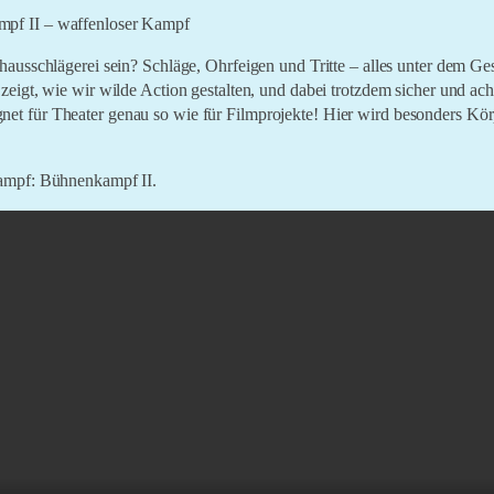
pf II – waffenloser Kampf
hausschlägerei sein? Schläge, Ohrfeigen und Tritte – alles unter dem Ge
 zeigt, wie wir wilde Action gestalten, und dabei trotzdem sicher und ac
et für Theater genau so wie für Filmprojekte! Hier wird besonders Kö