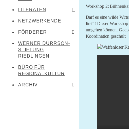
Workshop 2: Bühnenkam
LITERATEN
Leibertingen-
Kreenheinstetten
Darf es eine wilde Wirts
NETZWERKENDE
Werner Dürrson
first“! Dieser Workshop
Meßkirch
umgehen können. Geeign
Martin Heidegger
FÖRDERER
Oberstadion
Koordination geschult.
Franz Carl Hiemer
WERNER DÜRRSON-
Literaturland Baden-
Obermarchtal
Württemberg
STIFTUNG
Ernst Jünger
Riedlingen
RIEDLINGEN
Förderverein
Christoph von Schmid
Rottenacker
Schwäbischer Dialekt
BÜRO FÜR
Sebastian Sailer
Wilflingen
REGIONALKULTUR
LEADER Oberschwaben
Abraham a Sancta
LEADER Mittleres
Clara
ARCHIV
Oberschwaben
Literaturtage Schloss
Zentrum für kulturelle
Waldburg 2023
Teilhabe
Überwintern 21/22
Lernende Kulturregion
Literaturcampus U15
2021