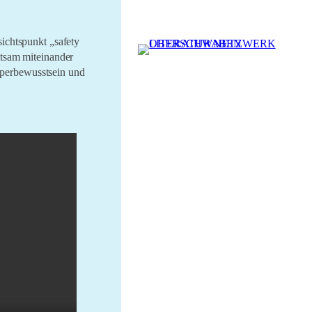
sichtspunkt „safety
htsam miteinander
rperbewusstsein und