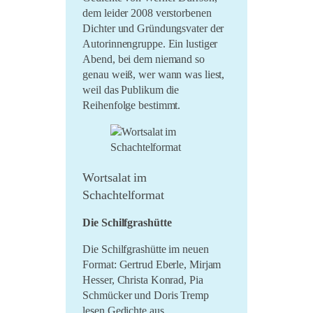
dem leider 2008 verstorbenen
LiO bei Hofe 2021
Dichter und Gründungsvater der
Literatursommer 20/21
Autorinnengruppe. Ein lustiger
Abend, bei dem niemand so
Im Marienland 2020
genau weiß, wer wann was liest,
Umsonst und Draussen
weil das Publikum die
2020
Reihenfolge bestimmt.
Wortsalat im
Schachtelformat
Die Schilfgrashütte
Die Schilfgrashütte im neuen
Format: Gertrud Eberle, Mirjam
Hesser, Christa Konrad, Pia
Schmücker und Doris Tremp
lesen Gedichte aus