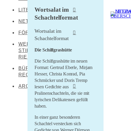
Wortsalat im
LITERATEN
Leibertingen-
Kreenheinstetten
Schachtelformat
NETZWERKENDE
Werner Dürrson
Meßkirch
Wortsalat im
Martin Heidegger
FÖRDERER
Oberstadion
Schachtelformat
Franz Carl Hiemer
WERNER DÜRRSON-
Literaturland Baden-
Obermarchtal
Die Schilfgrashütte
Württemberg
STIFTUNG
Ernst Jünger
Riedlingen
RIEDLINGEN
Förderverein
Christoph von Schmid
Die Schilfgrashütte im neuen
Rottenacker
Schwäbischer Dialekt
Format: Gertrud Eberle, Mirjam
BÜRO FÜR
Sebastian Sailer
Hesser, Christa Konrad, Pia
Wilflingen
REGIONALKULTUR
LEADER Oberschwaben
Schmücker und Doris Tremp
Abraham a Sancta
LEADER Mittleres
Clara
ARCHIV
lesen Gedichte aus
Oberschwaben
Pralinenschachteln, die sie mit
Literaturtage Schloss
lyrischen Delikatessen gefüllt
Zentrum für kulturelle
Waldburg 2023
Teilhabe
haben.
Überwintern 21/22
Lernende Kulturregion
In einer ganz besonderen
Literaturcampus U15
Schachtel verstecken sich
2021
Gedichte von Werner Dürrson,