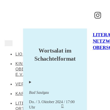
Inst
LITER
NETZ
OBERS
Wortsalat im
LIO AKTUELL
Schachtelformat
KINDERKULTUR
OBERSCHWABEN
E.V.
VERANSTALTUNGEN
Bad Saulgau
KARTE
Do. / 3. Oktober 2024 / 17:00
LITERARISCHE
Uhr
ORTE