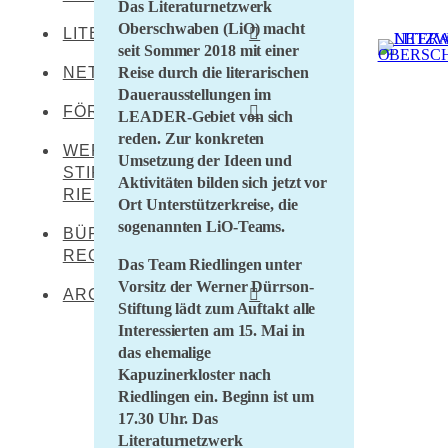
Das Literaturnetzwerk
Oberschwaben (LiO) macht
LITERATEN
Leibertingen-
seit Sommer 2018 mit einer
Kreenheinstetten
Reise durch die literarischen
NETZWERKENDE
Werner Dürrson
Meßkirch
Dauerausstellungen im
Martin Heidegger
FÖRDERER
LEADER-Gebiet von sich
Oberstadion
reden. Zur konkreten
Franz Carl Hiemer
WERNER DÜRRSON-
Literaturland Baden-
Obermarchtal
Umsetzung der Ideen und
Württemberg
STIFTUNG
Ernst Jünger
Aktivitäten bilden sich jetzt vor
Riedlingen
RIEDLINGEN
Förderverein
Ort Unterstützerkreise, die
Christoph von Schmid
Rottenacker
Schwäbischer Dialekt
sogenannten LiO-Teams.
BÜRO FÜR
Sebastian Sailer
Wilflingen
REGIONALKULTUR
LEADER Oberschwaben
Das Team Riedlingen unter
Abraham a Sancta
Vorsitz der Werner Dürrson-
LEADER Mittleres
Clara
ARCHIV
Stiftung lädt zum Auftakt alle
Oberschwaben
Interessierten am 15. Mai in
Literaturtage Schloss
Zentrum für kulturelle
das ehemalige
Waldburg 2023
Teilhabe
Kapuzinerkloster nach
Überwintern 21/22
Lernende Kulturregion
Riedlingen ein. Beginn ist um
17.30 Uhr. Das
Literaturcampus U15
2021
Literaturnetzwerk