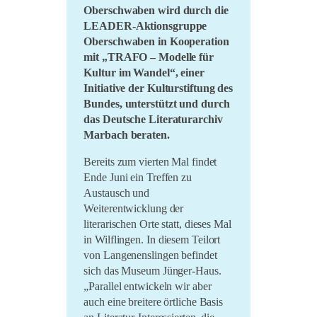
Oberschwaben wird durch die
LiO bei Hofe 2021
LEADER-Aktionsgruppe
Oberschwaben in Kooperation
Literatursommer 20/21
mit „TRAFO – Modelle für
Im Marienland 2020
Kultur im Wandel“, einer
Initiative der Kulturstiftung des
Umsonst und Draussen
2020
Bundes, unterstützt und durch
das Deutsche Literaturarchiv
Marbach beraten.
Bereits zum vierten Mal findet
Ende Juni ein Treffen zu
Austausch und
Weiterentwicklung der
literarischen Orte statt, dieses Mal
in Wilflingen.
In diesem Teilort
von Langenenslingen befindet
sich das Museum Jünger-Haus.
„Parallel entwickeln wir aber
auch eine breitere örtliche Basis