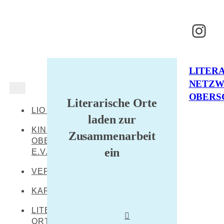
Inst
LITER
NETZ
OBERS
Literarische Orte
LIO AKTUELL
laden zur
KINDERKULTUR
Zusammenarbeit
OBERSCHWABEN
ein
E.V.
VERANSTALTUNGEN
KARTE
LITERARISCHE
ORTE