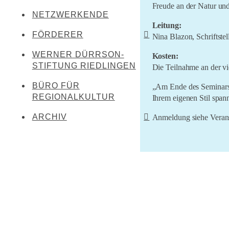
Kreenheinstetten
Freude an der Natur und
NETZWERKENDE
Werner Dürrson
Meßkirch
Leitung:
Martin Heidegger
FÖRDERER
Nina Blazon, Schriftstel
Oberstadion
Franz Carl Hiemer
WERNER DÜRRSON-
Literaturland Baden-
Kosten:
Obermarchtal
Württemberg
STIFTUNG RIEDLINGEN
Ernst Jünger
Die Teilnahme an der vi
Riedlingen
Förderverein Schwäbischer
Christoph von Schmid
BÜRO FÜR
„Am Ende des Seminars 
Rottenacker
Dialekt
REGIONALKULTUR
Ihrem eigenen Stil span
Sebastian Sailer
Wilflingen
LEADER Oberschwaben
ARCHIV
Anmeldung siehe Veran
Abraham a Sancta Clara
LEADER Mittleres
Oberschwaben
Literaturtage Schloss
Waldburg 2023
Zentrum für kulturelle
Teilhabe
Überwintern 21/22
Lernende Kulturregion
Literaturcampus U15 2021
LiO bei Hofe 2021
Literatursommer 20/21