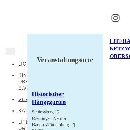
Inst
LITER
NETZ
OBERS
Veranstaltungsorte
LIO AKTUELL
KINDERKULTUR
OBERSCHWABEN
E.V.
Historischer
VERANSTALTUNGEN
Hängegarten
KARTE
Schlossberg 12
Riedlingen-Neufra
LITERARISCHE
Baden-Württemberg
ORTE