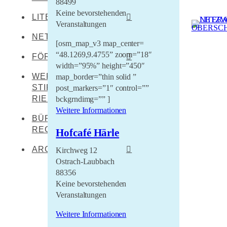
88499
Keine bevorstehenden
LITERATEN
Leibertingen-
Veranstaltungen
Kreenheinstetten
NETZWERKENDE
Werner Dürrson
[osm_map_v3 map_center=
Meßkirch
Martin Heidegger
“48.1269,9.4755” zoom=”18″
FÖRDERER
Oberstadion
width=”95%” height=”450″
Franz Carl Hiemer
WERNER DÜRRSON-
map_border=”thin solid ”
Literaturland Baden-
Obermarchtal
Württemberg
STIFTUNG
post_markers=”1″ control=””
Ernst Jünger
Riedlingen
RIEDLINGEN
bckgrndimg=”” ]
Förderverein
Christoph von Schmid
Weitere Informationen
Rottenacker
Schwäbischer Dialekt
BÜRO FÜR
Sebastian Sailer
Wilflingen
REGIONALKULTUR
LEADER Oberschwaben
Hofcafé Härle
Abraham a Sancta
LEADER Mittleres
Clara
ARCHIV
Kirchweg 12
Oberschwaben
Ostrach-Laubbach
Literaturtage Schloss
88356
Zentrum für kulturelle
Waldburg 2023
Teilhabe
Keine bevorstehenden
Veranstaltungen
Überwintern 21/22
Lernende Kulturregion
Literaturcampus U15
Weitere Informationen
2021