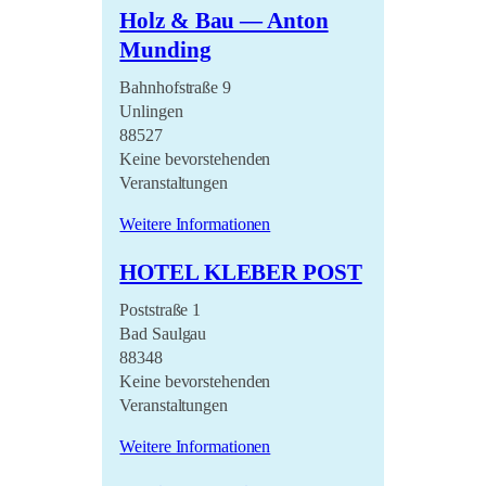
Holz & Bau — Anton
LiO bei Hofe 2021
Munding
Literatursommer 20/21
Bahnhofstraße 9
Im Marienland 2020
Unlingen
88527
Umsonst und Draussen
2020
Keine bevorstehenden
Veranstaltungen
Weitere Informationen
HOTEL KLEBER POST
Poststraße 1
Bad Saulgau
88348
Keine bevorstehenden
Veranstaltungen
Weitere Informationen