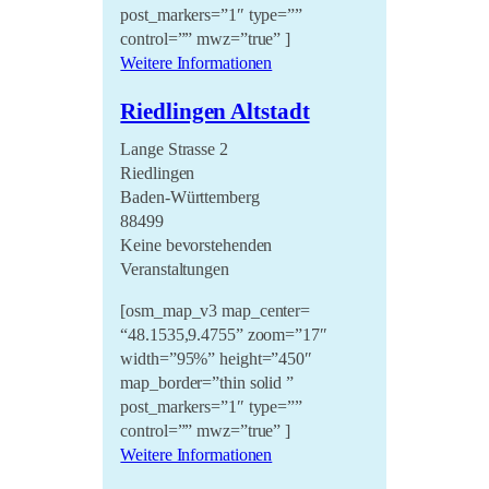
post_markers=”1″ type=””
LiO bei Hofe 2021
control=”” mwz=”true” ]
Weitere Informationen
Literatursommer 20/21
Im Marienland 2020
Riedlingen Altstadt
Umsonst und Draussen
Lange Strasse 2
2020
Riedlingen
Baden-Württemberg
88499
Keine bevorstehenden
Veranstaltungen
[osm_map_v3 map_center=
“48.1535,9.4755” zoom=”17″
width=”95%” height=”450″
map_border=”thin solid ”
post_markers=”1″ type=””
control=”” mwz=”true” ]
Weitere Informationen