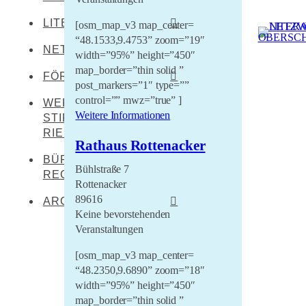
LITERATEN
Leibertingen-
[osm_map_v3 map_center=
Kreenheinstetten
“48.1533,9.4753” zoom=”19″
NETZWERKENDE
Werner Dürrson
width=”95%” height=”450″
Meßkirch
map_border=”thin solid ”
Martin Heidegger
FÖRDERER
Oberstadion
post_markers=”1″ type=””
Franz Carl Hiemer
control=”” mwz=”true” ]
WERNER DÜRRSON-
Literaturland Baden-
Obermarchtal
Weitere Informationen
Württemberg
STIFTUNG
Ernst Jünger
Riedlingen
RIEDLINGEN
Förderverein
Christoph von Schmid
Rathaus Rottenacker
Rottenacker
Schwäbischer Dialekt
BÜRO FÜR
Sebastian Sailer
Bühlstraße 7
Wilflingen
REGIONALKULTUR
LEADER Oberschwaben
Rottenacker
Abraham a Sancta
LEADER Mittleres
89616
Clara
ARCHIV
Oberschwaben
Keine bevorstehenden
Literaturtage Schloss
Veranstaltungen
Zentrum für kulturelle
Waldburg 2023
Teilhabe
[osm_map_v3 map_center=
Überwintern 21/22
“48.2350,9.6890” zoom=”18″
Lernende Kulturregion
width=”95%” height=”450″
Literaturcampus U15
map_border=”thin solid ”
2021