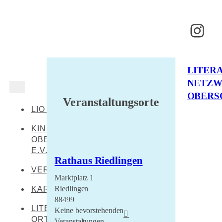
Inst
LITER
NETZ
OBERS
Veranstaltungsorte
LIO AKTUELL
KINDERKULTUR
OBERSCHWABEN
E.V.
Rathaus Riedlingen
VERANSTALTUNGEN
Marktplatz 1
Riedlingen
KARTE
88499
LITERARISCHE
Keine bevorstehenden
ORTE
Veranstaltungen