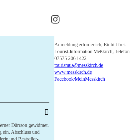
Instagram
Anmeldung erforderlich, Eintritt frei.
Tourist-Information Meßkirch, Telefon
07575 206 1422
tourismus@messkirch.de
|
www.messkirch.de
Facebook/MeinMesskirch
Werner Dürrson gewidmet.
g ein. Abschluss und
erin und Bestseller-