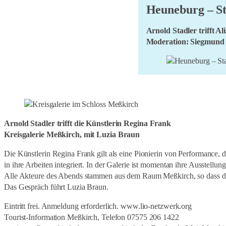
Heuneburg – St
Eröffnungslesung mit A
13.15 Uhr am Wassersch
Arnold Stadler trifft Al
Mit den beiden Autoren t
Moderation: Siegmund 
Kehrseite des Idylls ausl
Die Schriftstellerin Ha
Arnold Stadler trifft Al
Anmeldung erforderlich, Ei
oberschwäbischen Dichte
Moderation: Siegmund 
Tourist-Information Meß
die bis heute nachwirken
Arnold Stadler trifft Al
tourismus@messkirch.de
Moderation: Siegmund 
Facebook/MeinMesskirc
Eintritt frei. Anmeldung 
Tourist-Information Meß
Arnold Stadler trifft die Künstlerin Regina Frank
tourismus@messkirch.de
Kreisgalerie Meßkirch, mit Luzia Braun
Die Künstlerin Regina Frank gilt als eine Pionierin von Performance, d
in ihre Arbeiten integriert. In der Galerie ist momentan ihre Ausstel
Schriftstellerin und Mal
Datum/Zeit
Alle Akteure des Abends stammen aus dem Raum Meßkirch, so dass d
war die Nacht“ publizier
21. Juli 2022, 17:00 – 1
Das Gespräch führt Luzia Braun.
Schriftstellerin und Mal
wie sich die Orte, von d
Veranstaltungsort:
war die Nacht“ publizier
Moderation: Siegmund K
Eintritt frei. Anmeldung erforderlich. www.lio-netzwerk.org
Kloster Schussenried
wie sich die Orte, von d
Tourist-Information Meßkirch, Telefon 07575 206 1422
Neues Kloster 1
Eintritt frei. Anmeldung 
Moderation: Siegmund K