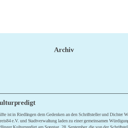
Archiv
ulturpredigt
fte ist in Riedlingen dem Gedenken an den Schriftsteller und Dichter 
kreis84 e.V. und Stadtverwaltung laden zu einer gemeinsamen Würdigun
linger Kulturpredigt am Sonntag, 28. September, die von der Schriftstell