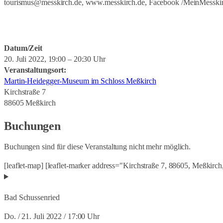
tourismus@messkirch.de, www.messkirch.de, Facebook /MeinMesski
88427 Bad Schussenried
Tourist-Information Meß
Eintritt frei. Anmeldung 
tourismus@messkirch.de
Buchungen
Tourist-Information Meß
tourismus@messkirch.de
Buchungen sind für diese
Datum/Zeit
20. Juli 2022, 19:00 – 20:30 Uhr
Datum/Zeit
[leaflet-map] [leaflet-m
Veranstaltungsort:
23. Juli 2022, 11:00 – 1
Schussenried
[/leaflet-mar
Martin-Heidegger-Museum im Schloss Meßkirch
Datum/Zeit
Veranstaltungsort:
Kirchstraße 7
23. Juli 2022, 11:00 – 1
Heuneburg Hundersinge
88605 Meßkirch
Veranstaltungsort:
Binzwanger Straße 14
Heuneburg Hundersinge
88518 Herbertingen
Buchungen
Binzwanger Straße 14
88518 Herbertingen
Buchungen
Buchungen sind für diese Veranstaltung nicht mehr möglich.
Buchungen
Buchungen sind für diese
[leaflet-map] [leaflet-marker address="Kirchstraße 7, 88605, Meßkirch
[leaflet-map] [leaflet-m
Buchungen sind für diese
Hundersingen
[/leaflet-ma
Bad Schussenried
[leaflet-map] [leaflet-m
Hundersingen
[/leaflet-ma
Do. / 21. Juli 2022 / 17:00 Uhr