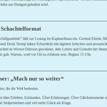
ahn aus Stuttgart gehalten wird.
er schon vorbei
 Schachtelformat
hilfgrashütte“ lädt zur Lesung im Kaplaneihaus ein. Gertrud Eberle, Mi
nd Doris Tremp haben Schachteln mit eigenen lyrischen und prosaische
chtel ist Werner Dürrson gewidmet, dem Lehrer und Gründer der literar
e gab. Warum, wird vor Ort zu erfahren sein. Beginn 15 Uhr.
tte“ gab Werner Dürrson der Gruppe von Autorinnen, die seine Literat
sser: „Mach nur so weiter“
gen von ihm für ihre Gedichte und Prosa-Texte erhielten.
ter, die die Welt bedeuten.
eibt über Erlebtes. Erträumtes. Über Erfahrungen. Über Glücksmomente a
it Stolpersteinen und viel mehr Glück als Klage.