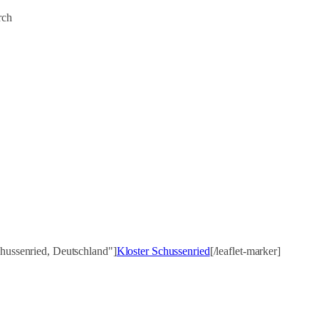
rch
chussenried, Deutschland"]
Kloster Schussenried
[/leaflet-marker]