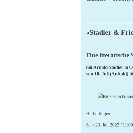
»Stadler & Fri
Eine literarische
mit Arnold Stadler in
von 10. Juli (Auftakt) bi
Sauldorf
Arnold Stadler trifft 
So. / 10. Juli 2022 / 12:
Herbertingen
im Kloster Schussenrie
Sa. / 23. Juli 2022 / 11:0
Mit der Biber