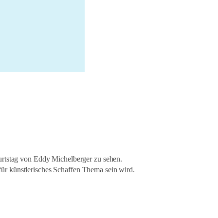
nso verbunden wie der
chwaben zurückblicken,
burtstag von Eddy Michelberger zu sehen.
hat zuletzt „Am Anfang
 künstlerisches Schaffen Thema sein wird.
 gehen der Frage nach,
hat zuletzt „Am Anfang
 gehen der Frage nach,