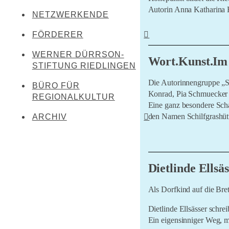
Kreenheinstetten
Autorin Anna Katharina H
NETZWERKENDE
Werner Dürrson
Meßkirch
Martin Heidegger
FÖRDERER
Oberstadion
Veranstaltungen sind leid
Franz Carl Hiemer
WERNER DÜRRSON-
Literaturland Baden-
Obermarchtal
Wort.Kunst.Im
Württemberg
STIFTUNG RIEDLINGEN
Ernst Jünger
Riedlingen
Förderverein Schwäbischer
Die Autorinnengruppe „Sc
Christoph von Schmid
BÜRO FÜR
Rottenacker
Dialekt
Konrad, Pia Schmuecker u
REGIONALKULTUR
Sebastian Sailer
Eine ganz besondere Scha
Wilflingen
LEADER Oberschwaben
den Namen Schilfgrashütt
ARCHIV
Abraham a Sancta Clara
LEADER Mittleres
Oberschwaben
Literaturtage Schloss
Waldburg 2023
Zentrum für kulturelle
Den Namen „Schilfgrashü
Teilhabe
Überwintern 21/22
Dietlinde Ellsä
auch später noch Anregun
Lernende Kulturregion
Literaturcampus U15 2021
Als Dorfkind auf die Bret
LiO bei Hofe 2021
Dietlinde Ellsässer schr
Literatursommer 20/21
Ein eigensinniger Weg, m