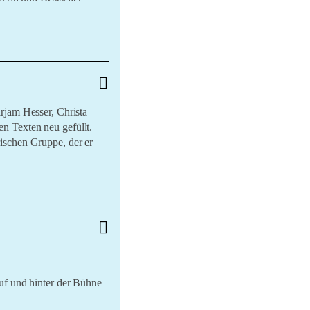
rjam Hesser, Christa
n Texten neu gefüllt.
ischen Gruppe, der er
urkurse besuchten und
uf und hinter der Bühne