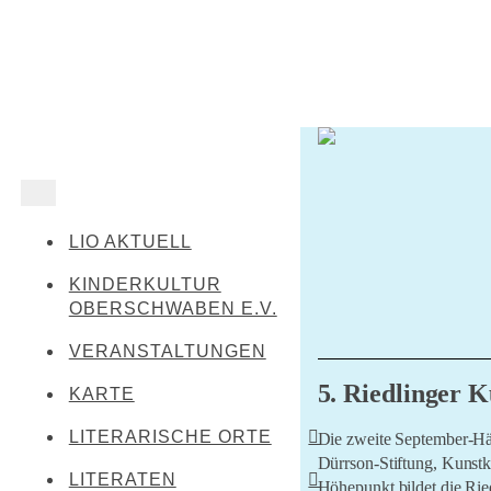
LIO AKTUELL
KINDERKULTUR
OBERSCHWABEN E.V.
VERANSTALTUNGEN
5. Riedlinger K
KARTE
LITERARISCHE ORTE
Die zweite September-Häl
Dürrson-Stiftung, Kunst
LITERATEN
Leibertingen-
Höhepunkt bildet die Ried